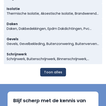
Industriebouw, Residentiële Projecten,
Sportinfrastructuur, Openbare Gebouwen, Openbare
Isolatie
Ruimte Infrastructuur, Retail & Winkels, Horeca
Thermische Isolatie, Akoestische Isolatie, Brandwerende
Materialen, Dakisolatie, Gevelisolatie,
Spouwmuurisolatie, Binnenmuurisolatie, Vloerisolatie
Daken
Daken, Dakbedekkingen, Epdm Dakdichtingen, Pvc
Dakdichtingen, Tpo Dakdichtingen, Metalen
Dakconstructies, Prefabdakelementen, Dakplaten,
Gevels
Metalen Dakbedekking, Dakgoten, Dakdichting
Gevels, Gevelbekleding, Buitenzonwering, Buitenverven,
Coatings, Dakdoorvoeren, Dakleien, Dakpannen, Houten
Houten Gevels, Sierpleisters
Dakconstructies
Schrijnwerk
Schrijnwerk, Buitenschrijnwerk, Binnenschrijnwerk,
Meubilair, Scheidingswanden, Houten Trappen,
Ijzerwaren, Beslag, Poorten, Rolluiken, Aluminium Ramen
Toon alles
& Deuren, Pvc Ramen & Deuren, Houten Ramen &
Deuren, Binnendeuren, Keuken, Ramen & Deuren,
Dakramen
Blijf scherp met de kennis van