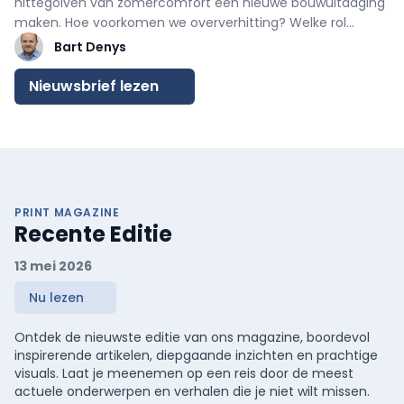
hittegolven van zomercomfort een nieuwe bouwuitdaging
maken. Hoe voorkomen we oververhitting? Welke rol
spelen isolatie, zonwering en ventilatie? En waarom is
Bart Denys
energiezuinig koelen met een warmtepomp nog zo
onbekend? Ontdek de nieuwste inzichten, cijfers en
Nieuwsbrief lezen
praktijkadviezen.
PRINT MAGAZINE
Recente Editie
13 mei 2026
Nu lezen
Ontdek de nieuwste editie van ons magazine, boordevol
inspirerende artikelen, diepgaande inzichten en prachtige
visuals. Laat je meenemen op een reis door de meest
actuele onderwerpen en verhalen die je niet wilt missen.