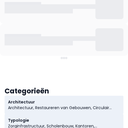
Categorieën
Architectuur
Architectuur, Restaureren van Gebouwen, Circulair
Bouwen, Landschapsarchitectuur, Duurzaamheid in de
Bouw
Typologie
Zorginfrastructuur, Scholenbouw, Kantoren,