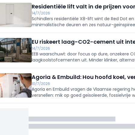
Residentiële lift valt in de prijzen 
14/7/2026
Schindlers residentiële X8-lift wint de Red Dot en
minimalistische deuren en zes natuur-geïnspiree
woningen passen. Innovatief: geen schacht, put 
standaard stopcontact.
EU riskeert laag-CO2-cement uit inte
14/7/2026
EEB waarschuwt: door focus op dure, onzekere C
laagkoolstofcementen uit. Minder klinker, alterna
70% CO2 besparen; vraag om prestatie-eisen in
Agoria & Embuild: Hou hoofd koel, ver
10/7/2026
Agoria en Embuild vragen de Vlaamse regering h
versnellen: mik op goed geïsoleerde, fossielvri
gas. Renoveren verhoogt waarde en comfort; ren