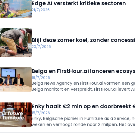
Edge AI versterkt kritieke sectoren
21/7/2026
Blijf deze zomer koel, zonder concess
20/7/2026
Belga en FirstHour.ai lanceren ecosy
16/7/2026
Belga News Agency en FirstHour.ai vormen een 
Belga monitort en verspreidt, FirstHour.ai levert
conform NIS2/DORA. Lancering met hands-on ses
Enky haalt €2 mln op en doorbreekt €1
15/7/2026
Enky, Belgische pionier in Furniture as a Service, 
weken en verhoogt ronde naar 2 miljoen. Het overs
meubilair en breidt uit in het VK, met focus op h