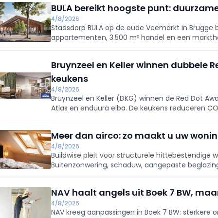
BULA bereikt hoogste punt: duurzam
4/8/2026
Stadsdorp BULA op de oude Veemarkt in Brugge b
appartementen, 3.500 m² handel en een marktha
(para)medische praktijken tekenen in; fossielvrij
2027.
Bruynzeel en Keller winnen dubbele 
keukens
4/8/2026
Bruynzeel en Keller (DKG) winnen de Red Dot Awa
Atlas en enduura elba. De keukens reduceren CO
DKG’s duurzame, schaalbare en betaalbare innov
Meer dan airco: zo maakt u uw wonin
4/8/2026
Buildwise pleit voor structurele hittebestendige w
Buitenzonwering, schaduw, aangepaste beglazing,
beperken oververhitting. Houd overdag ramen dich
verhoogt comfort en verlaagt koelbehoefte.
NAV haalt angels uit Boek 7 BW, maar
4/8/2026
NAV kreeg aanpassingen in Boek 7 BW: sterkere o