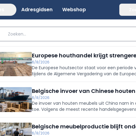
es
Adresgidsen
Webshop
Zo
Europese houthandel krijgt strengere
6/8/2026
De Europese houtsector staat voor een periode
tijdens de Algemene Vergadering van de Europea
Belgische markt springt vooral de problematiek 
Belgische invoer van Chinese houten 
6/8/2026
De invoer van houten meubels uit China nam in 
toe. Volgens de meest recente handelsgegevens
Verenigd Koninkrijk samen met 23,5% tot 741.500 
Belgische meubelproductie blijft onder
6/8/2026