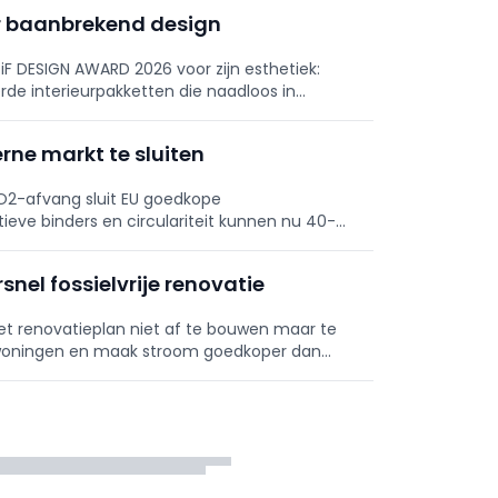
voor baanbrekend design
 iF DESIGN AWARD 2026 voor zijn esthetiek:
rde interieurpakketten die naadloos in
of kopruimte nodig; enkel muuruitsparing en
rne markt te sluiten
O2-afvang sluit EU goedkope
tieve binders en circulariteit kunnen nu 40-
 normen en aanbesteding.
snel fossielvrije renovatie
et renovatieplan niet af te bouwen maar te
je woningen en maak stroom goedkoper dan
ovatieritme is nu zorgwekkend laag.