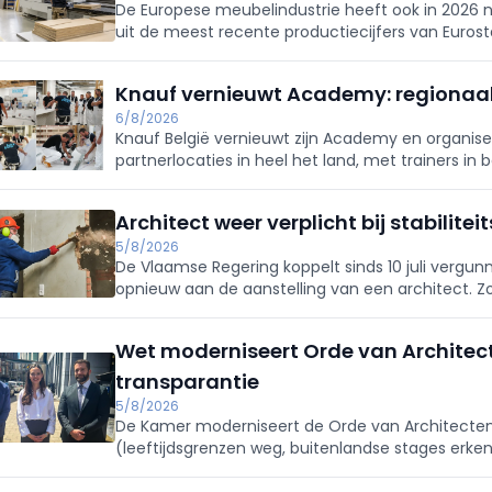
De Europese meubelindustrie heeft ook in 2026 n
uit de meest recente productiecijfers van Eurosta
Knauf vernieuwt Academy: regionaa
6/8/2026
Knauf België vernieuwt zijn Academy en organisee
partnerlocaties in heel het land, met trainers in
digitalisering met online videomodules en meer
Architect weer verplicht bij stabilit
5/8/2026
De Vlaamse Regering koppelt sinds 10 juli vergun
opnieuw aan de aanstelling van een architect. Zo
behouden met kwaliteits- en veiligheidswaarborg
Wet moderniseert Orde van Architect
transparantie
5/8/2026
De Kamer moderniseert de Orde van Architecten:
(leeftijdsgrenzen weg, buitenlandse stages erken
toezicht. Verkiezingen dit najaar verlopen al volg