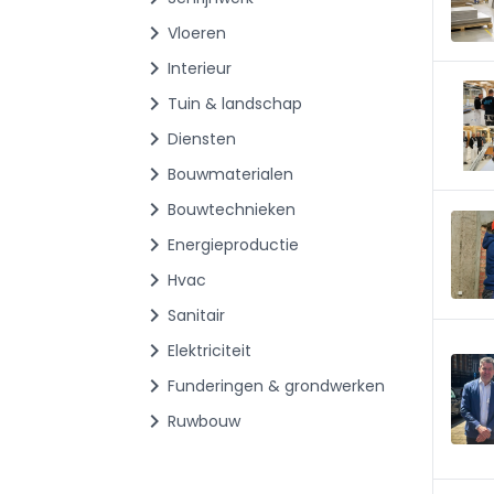
chevron_right
Vloeren
chevron_right
Interieur
chevron_right
Tuin & landschap
chevron_right
Diensten
chevron_right
Bouwmaterialen
chevron_right
Bouwtechnieken
chevron_right
Energieproductie
chevron_right
Hvac
chevron_right
Sanitair
chevron_right
Elektriciteit
chevron_right
Funderingen & grondwerken
chevron_right
Ruwbouw