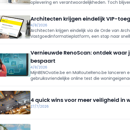
oplevering en verantwoordelijkheden. Toch blijv
van hoofdelijke aansprakelijkheid en onduidelijke
NAV volgt op.
Architecten krijgen eindelijk VIP-to
4/8/2026
Architecten krijgen eindelijk via de Orde van Ar
Vastgoedinformatieplatform, een stap naar snell
vergunningsdossiers. NAV trok het dossier, loste 
rechtstreekse toegang.
Vernieuwde RenoScan: ontdek waar j
bespaart
4/8/2026
MijnBENOvatie.be en MaRouteReno.be lanceren e
gebruiksvriendelijke online test die woningeigenaa
prioritaire renovaties en bijhorende premies/fina
voor-stapadvies.
4 quick wins voor meer veiligheid in
27/7/2026