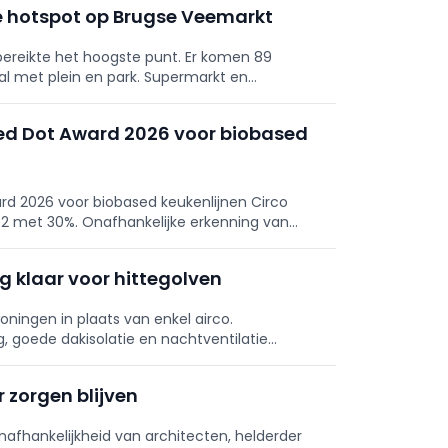
e hotspot op Brugse Veemarkt
ereikte het hoogste punt. Er komen 89
l met plein en park. Supermarkt en
e energie via geothermie. Eerste intrek midden
Red Dot Award 2026 voor biobased
rd 2026 voor biobased keukenlijnen Circo
2 met 30%. Onafhankelijke erkenning van
atie.
g klaar voor hittegolven
oningen in plaats van enkel airco.
 goede dakisolatie en nachtventilatie
t, ventileer ’s nachts. Investeren nu
 zorgen blijven
nafhankelijkheid van architecten, helderder