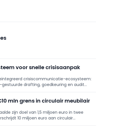
ies
steem voor snelle crisisaanpak
geïntegreerd crisiscommunicatie-ecosysteem:
 AI-gestuurde drafting, goedkeuring en audit
sies op 10 en 24 september 2026.
0 mln grens in circulair meubilair
haalde zijn doel van 1,5 miljoen euro in twee
chrijdt 10 miljoen euro aan circulair
oreca.