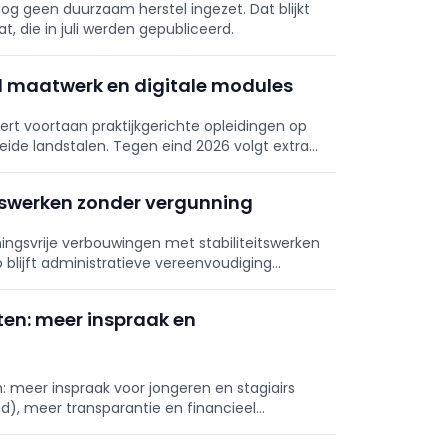
og geen duurzaam herstel ingezet. Dat blijkt
t, die in juli werden gepubliceerd.
l maatwerk en digitale modules
rt voortaan praktijkgerichte opleidingen op
 beide landstalen. Tegen eind 2026 volgt extra
 maatwerk.
eitswerken zonder vergunning
ningsvrije verbouwingen met stabiliteitswerken
 blijft administratieve vereenvoudiging
.
en: meer inspraak en
 meer inspraak voor jongeren en stagiairs
d), meer transparantie en financieel
ens de nieuwe regels.