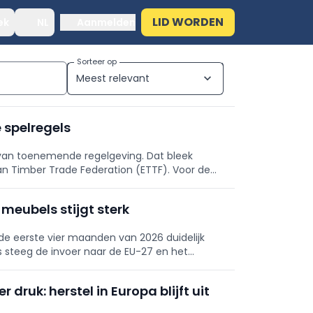
LID WORDEN
ek
NL
Aanmelden
Sorteer op
Meest relevant
expand_more
 spelregels
 van toenemende regelgeving. Dat bleek
n Timber Trade Federation (ETTF). Voor de
rond Cumaru in het oog.
meubels stijgt sterk
de eerste vier maanden van 2026 duidelijk
 steeg de invoer naar de EU-27 en het
ton.
 druk: herstel in Europa blijft uit