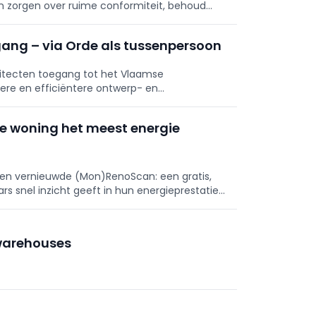
en zorgen over ruime conformiteit, behoud
 termijnen. Inwerkingtreding binnen een jaar;
egang – via Orde als tussenpersoon
chitecten toegang tot het Vlaamse
ere en efficiëntere ontwerp- en
privacyknelpunten mee op en blijft ijveren voor
e woning het meest energie
en vernieuwde (Mon)RenoScan: een gratis,
rs snel inzicht geeft in hun energieprestatie,
nciering, met een persoonlijk rapport en stap-
 warehouses