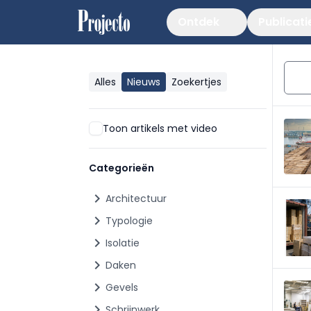
Ontdek
Publicati
Alles
Nieuws
Zoekertjes
Toon artikels met video
Categorieën
chevron_right
Architectuur
chevron_right
Typologie
chevron_right
Isolatie
chevron_right
Daken
chevron_right
Gevels
chevron_right
Schrijnwerk