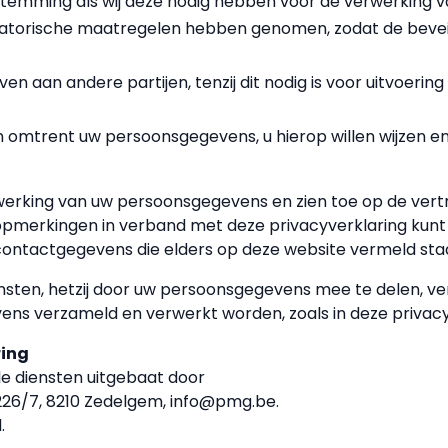
estemming als wij deze nodig hebben voor de verwerking
satorische maatregelen hebben genomen, zodat de bevei
aan andere partijen, tenzij dit nodig is voor uitvoering
n omtrent uw persoonsgegevens, u hierop willen wijzen e
rwerking van uw persoonsgegevens en zien toe op de vertr
opmerkingen in verband met deze privacyverklaring kunt u
contactgegevens die elders op deze website vermeld sta
sten, hetzij door uw persoonsgegevens mee te delen, verk
ens verzameld en verwerkt worden, zoals in deze priva
ring
lle diensten uitgebaat door
226/7, 8210 Zedelgem, info@pmg.be.
.