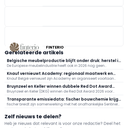
AKOMO
STANDENBOUW LAMBRECHT
KINNARPS
FINTERIO
Gerelateerde artikels
Belgische meubelproductie blijft onder druk: herstel in
De Europese meubelindustrie heeft ook in 2026 nog geen
Europa blijft uit
duurzaam herstel ingezet. Dat blijkt uit de meest recente
Knauf vernieuwt Academy: regionaal maatwerk en
productiecijfers van Eurostat, die in juli werden gepubliceerd.
Knauf België vernieuwt zijn Academy en organiseert voortaan
digitale modules
praktijkgerichte opleidingen op partnerlocaties in heel het land,
Bruynzeel en Keller winnen dubbele Red Dot Award
met trainers in beide landstalen. Tegen eind 2026 volgt extra
Bruynzeel en Keller (DKG) winnen de Red Dot Award 2026 voor
2026 voor biobased keukens
digitalisering met online videomodules en meer maatwerk.
biobased keukenlijnen Circo Atlas en enduura elba. De keukens
Transparante emissiedata: fischer bouwchemie krijgt
reduceren CO2 met 30%. Onafhankelijke erkenning van DKG’s
fischer breidt zijn samenwerking met het onafhankelijke Sentinel
SHI-certificaat
duurzame, schaalbare en betaalbare innovatie.
Holding Institut uit: extra bouwchemieproducten zijn nu SHI-
gecertificeerd en opgenomen in de SHI-database. Zo krijgen
Zelf nieuws te delen?
planners en bouwheren transparante emissiegegevens,
vereenvoudigen planning en bestek, en verbetert de
Heb je nieuws dat relevant is voor onze redactie? Deel het
binnenluchtkwaliteit.