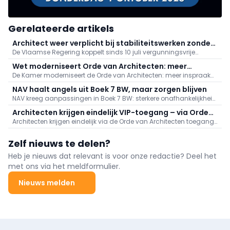
Gerelateerde artikels
Architect weer verplicht bij stabiliteitswerken zonder
De Vlaamse Regering koppelt sinds 10 juli vergunningsvrije
vergunning
verbouwingen met stabiliteitswerken opnieuw aan de aanstelling
Wet moderniseert Orde van Architecten: meer
van een architect. Zo blijft administratieve vereenvoudiging
De Kamer moderniseert de Orde van Architecten: meer inspraak
inspraak en transparantie
behouden met kwaliteits- en veiligheidswaarborg.
voor jongeren en stagiairs (leeftijdsgrenzen weg, buitenlandse
NAV haalt angels uit Boek 7 BW, maar zorgen blijven
stages erkend), meer transparantie en financieel toezicht.
NAV kreeg aanpassingen in Boek 7 BW: sterkere onafhankelijkheid
Verkiezingen dit najaar verlopen al volgens de nieuwe regels.
van architecten, helderder oplevering en verantwoordelijkheden.
Architecten krijgen eindelijk VIP-toegang – via Orde
Toch blijven zorgen over ruime conformiteit, behoud van
Architecten krijgen eindelijk via de Orde van Architecten toegang
als tussenpersoon
hoofdelijke aansprakelijkheid en onduidelijke termijnen.
tot het Vlaamse Vastgoedinformatieplatform, een stap naar
Inwerkingtreding binnen een jaar; NAV volgt op.
snellere en efficiëntere ontwerp- en vergunningsdossiers. NAV trok
Zelf nieuws te delen?
het dossier, loste privacyknelpunten mee op en blijft ijveren voor
rechtstreekse toegang.
Heb je nieuws dat relevant is voor onze redactie? Deel het
met ons via het meldformulier.
Nieuws melden